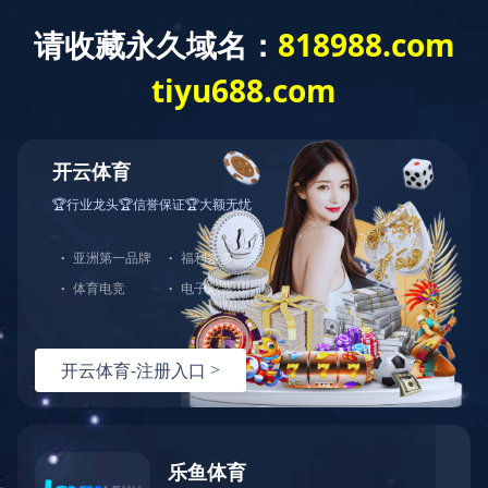
Language
新闻动态
产品咨询
MK体育-MK体育(中国)
产品中心
防火幕驱动
产品简介
解决方案
防火幕是剧院必备的安全设备，通常设置在舞台台口处，在火灾情况
下可迅速封闭台口，隔离舞台与观众厅或舞台以外的区域，起到防止
服务支持
EVO-TECH
火灾蔓延的作用。防火幕幕体为刚性结构，是通过卷扬方式垂直升降
的设备。本产品为防火隔离幕驱动阻尼，是整个防火幕系统的重要组
成部分
关于伊特
联系我们